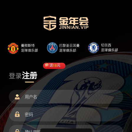
送
18
元
注册
登录